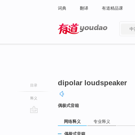
词典
翻译
有道精品课
中
有道 - 网易旗下搜索
dipolar loudspeaker
目录
释义
偶极式音箱
go
网络释义
专业释义
top
偶极式音箱