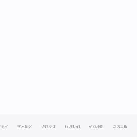
方博客
技术博客
诚聘英才
联系我们
站点地图
网络举报