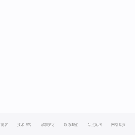
方博客
技术博客
诚聘英才
联系我们
站点地图
网络举报