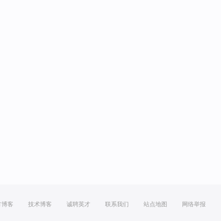
方博客
技术博客
诚聘英才
联系我们
站点地图
网络举报