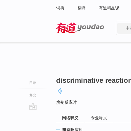
词典
翻译
有道精品课
中
有道 - 网易旗下搜索
discriminative reactio
目录
释义
辨别反应时
go
网络释义
专业释义
top
辨别反应时