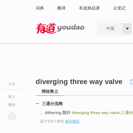
词典
翻译
有道精品课
云笔记
中英
有道 - 网易旗下搜索
diverging three way valve
目录
网络释义
释义
三通分流阀
翻译
... dithering,颤抖
diverging three way valve
,
三通
基于326个网页
-
相关网页
go
top