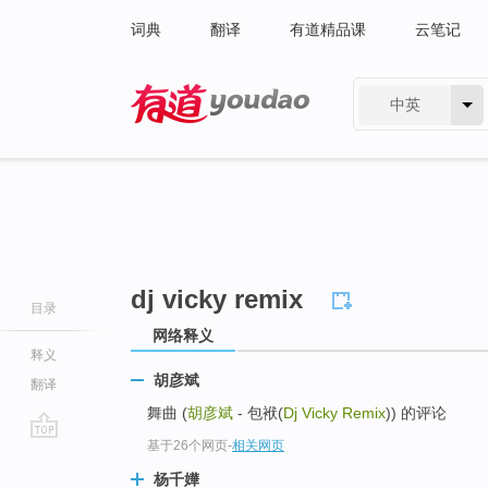
词典
翻译
有道精品课
云笔记
中英
有道 - 网易旗下搜索
dj vicky remix
目录
网络释义
释义
胡彦斌
翻译
舞曲 (
胡彦斌
- 包袱(
Dj Vicky Remix
)) 的评论
基于26个网页
-
相关网页
go
top
杨千嬅