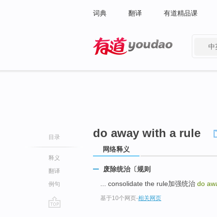
词典
翻译
有道精品课
中
有道 - 网易旗下搜索
do away with a rule
目录
网络释义
释义
废除统治〔规则
翻译
... consolidate the rule加强统治
do awa
例句
基于10个网页
-
相关网页
go