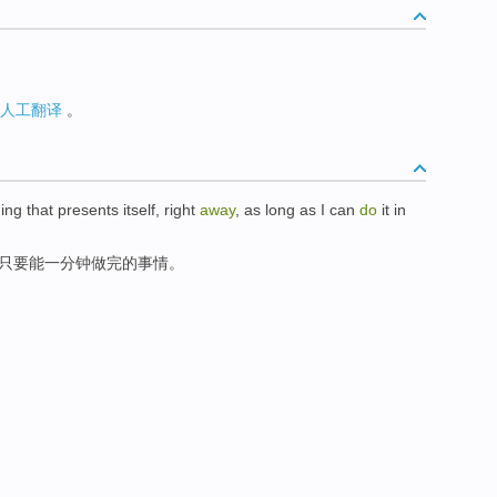
人工翻译
。
ing
that
presents itself
,
right
away
,
as long as
I can
do
it in
只要
能
一
分钟
做完的事情。