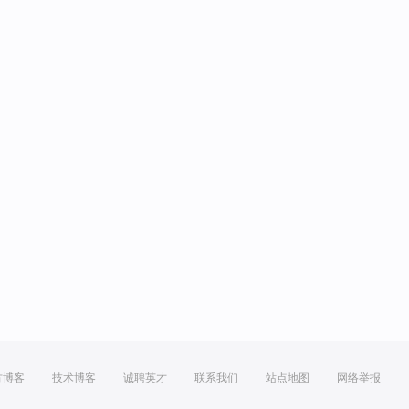
方博客
技术博客
诚聘英才
联系我们
站点地图
网络举报