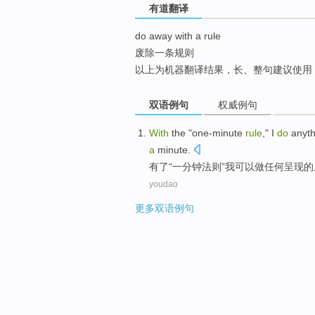
有道翻译
top
do away with a rule
废除一条规则
以上为机器翻译结果，长、整句建议使用
双语例句
权威例句
With
the
"
one-minute
rule
,"
I
do
anyth
a
minute
.
有
了
“
一
分钟
法则
”
我
可以做
任何
呈现
的
youdao
更多双语例句