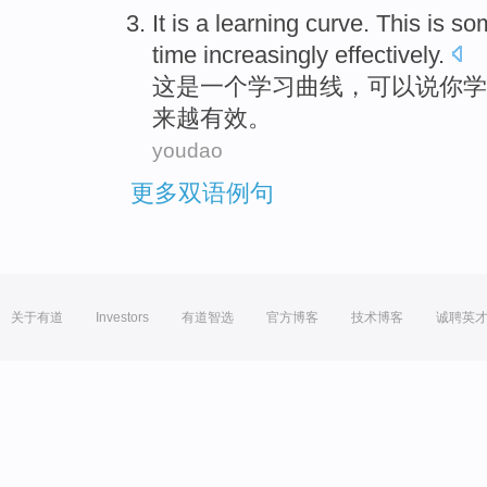
It
is
a
learning
curve
.
This is so
time
increasingly
effectively
.
这
是
一个
学习
曲线
，
可以说
你
学
来越
有效。
youdao
更多双语例句
关于有道
Investors
有道智选
官方博客
技术博客
诚聘英