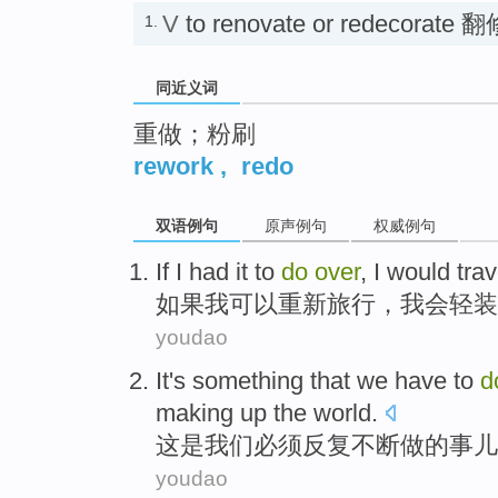
V
to renovate or redecorat
1.
同近义词
重做；粉刷
rework
,
redo
双语例句
原声例句
权威例句
If
I
had it
to
do
over
,
I
would
trav
如果
我
可以重新
旅行
，
我会
轻装
youdao
It
's
something
that
we
have to
d
making
up
the
world
.
这
是
我们
必须
反复
不断
做
的事儿
youdao