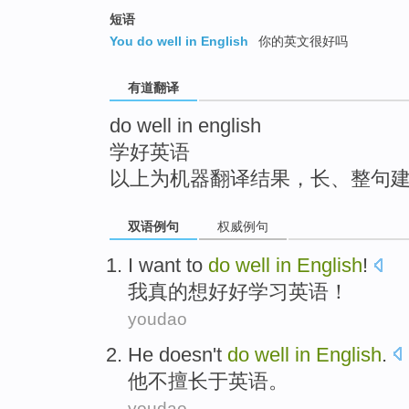
top
短语
You do well in English
你的英文很好吗
有道翻译
do well in english
学好英语
以上为机器翻译结果，长、整句
双语例句
权威例句
I
want to
do
well
in
English
!
我
真的
想
好好
学习
英语！
youdao
He
doesn't
do
well
in
English
.
他
不
擅长
于
英语
。
youdao