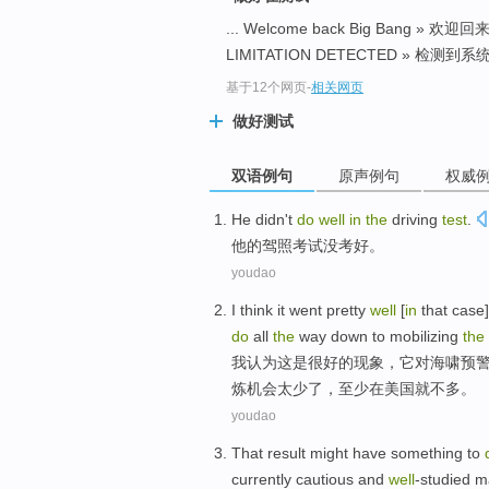
... Welcome back Big Bang » 欢
LIMITATION DETECTED » 检测到系统
基于12个网页
-
相关网页
做好测试
双语例句
原声例句
权威
He
didn't
do
well
in
the
driving
test
.
他
的
驾照
考试
没
考
好
。
youdao
I
think
it
went
pretty
well
[
in
that
case
do
all
the
way down to
mobilizing
the
我
认为
这
是
很
好的
现象，
它
对
海啸
预
炼机会太少了，至少
在
美国
就
不多
。
youdao
That
result
might have
something to
currently
cautious
and
well
-studied
m