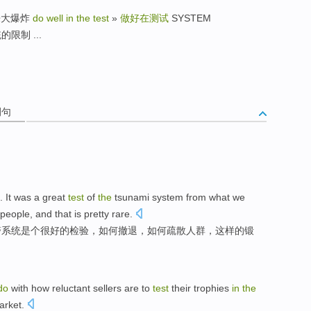
迎回来大爆炸
do well in the test
»
做好在测试
SYSTEM
的限制 ...
例句
].
It
was a
great
test
of
the
tsunami
system
from
what
we
people, and that
is
pretty
rare
.
警
系统
是个
很
好的
检验
，
如何
撤退，如何
疏散
人群，
这样
的
锻
do
with
how
reluctant
sellers
are to
test
their
trophies
in
the
arket
.