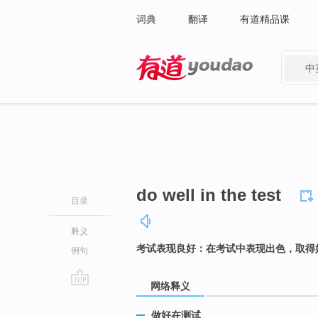
词典
翻译
有道精品课
中
有道 - 网易旗下搜索
do well in the test
目录
释义
考试表现良好：在考试中表现出色，取得
例句
网络释义
go
top
做好在测试