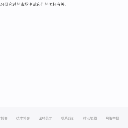
充分研究过的
市场
测试
它们
的
奖杯
有关。
方博客
技术博客
诚聘英才
联系我们
站点地图
网络举报