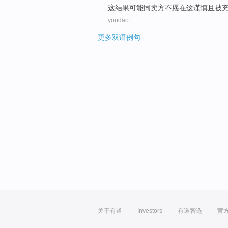
这
结果
可能
同
卖方
不愿
在
这
谨慎
且
被
youdao
更多双语例句
关于有道
Investors
有道智选
官