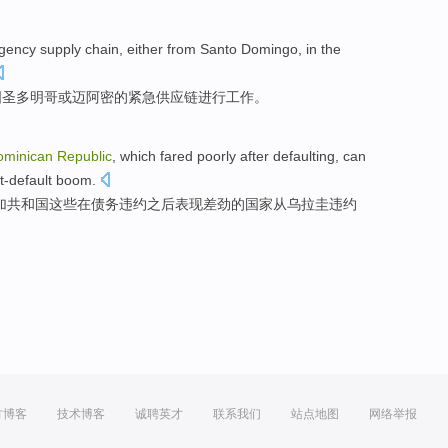
gency
supply chain
, either from Santo Domingo,
in the
国
圣多明哥
或
迈阿密
的
紧急
供应链
进行
工作
。
ominican
Republic
,
which
fared
poorly
after
defaulting
, can
-default
boom
.
加
共和国
这些
在债务
违约
之后
表现
差劲
的国家
从
乌拉圭
违约
方博客
技术博客
诚聘英才
联系我们
站点地图
网络举报