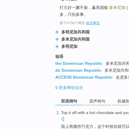
打欠好一蹶不振，赢美国输
多米尼加
(
多，只怕多事。
基于4700个网页
-
相关网页
多明尼加共和国
多米尼加共和国
多明尼加
短语
the Dominican Republic
多米尼加共和国
do Dominican Republic
多米尼加共和国
ACCESS Dominican Republic
走进多
更多
网络短语
双语例句
原声例句
权威
Top
it off with a hot
chocolate
and
yo
面上再撒
些
巧克力
，这个时候
你
就可