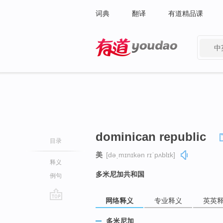
词典
翻译
有道精品课
中
有道 - 网易旗下搜索
dominican republic
目录
美
[dəˌmɪnɪkən rɪˈpʌblɪk]
释义
多米尼加共和国
例句
网络释义
专业释义
英英
go
top
多米尼加