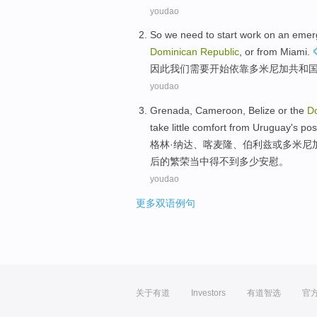
youdao
So
we
need to
start
work
on
an emer
Dominican
Republic
,
or
from Miami
.
因此
我们
需要
开始
依靠多米尼加
共和
youdao
Grenada
,
Cameroon
,
Belize
or
the
D
take little comfort
from
Uruguay's post
格林
·纳达、
喀麦隆
、
伯利兹
或
多米尼
后的
繁荣
当中得不到多少
安慰
。
youdao
更多双语例句
关于有道
Investors
有道智选
官