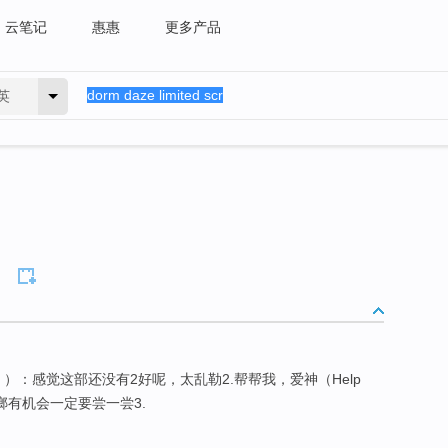
云笔记
惠惠
更多产品
英
）：感觉这部还没有2好呢，太乱勒2.帮帮我，爱神（Help
槟榔有机会一定要尝一尝3.