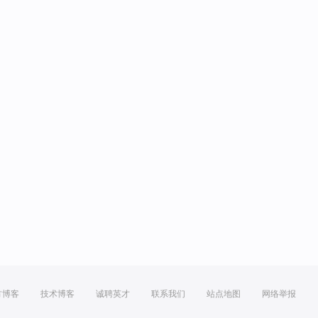
方博客
技术博客
诚聘英才
联系我们
站点地图
网络举报