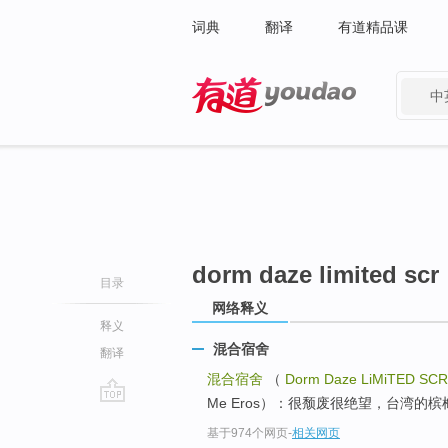
词典
翻译
有道精品课
中
有道 - 网易旗下搜索
dorm daze limited scr
目录
网络释义
释义
混合宿舍
翻译
混合宿舍
（
Dorm Daze LiMiTED SCR
Me Eros）：很颓废很绝望，台湾的
go
基于974个网页
-
相关网页
top