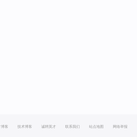
方博客
技术博客
诚聘英才
联系我们
站点地图
网络举报