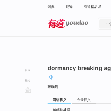
词典
翻译
有道精品课
中
有道 - 网易旗下搜索
dormancy breaking ag
目录
释义
破眠剂
go
网络释义
专业释义
top
破眠剂处理