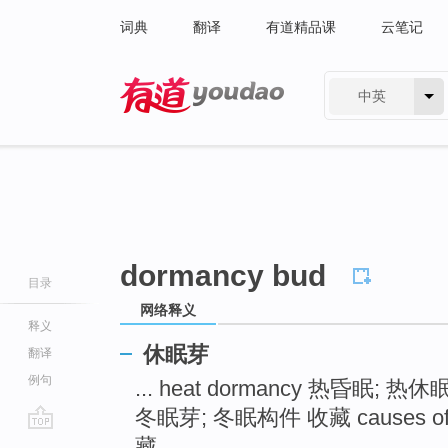
词典
翻译
有道精品课
云笔记
中英
有道 - 网易旗下搜索
dormancy bud
目录
网络释义
释义
休眠芽
翻译
例句
... heat dormancy 热昏眠; 热
冬眠芽; 冬眠构件 收藏 causes of
go
藏 ...