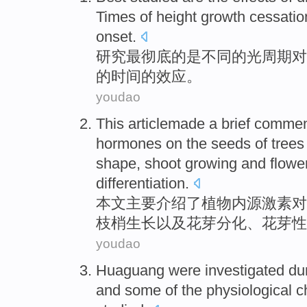
Times
of
height
growth
cessatio
onset.
研究
最
彻底
的是
不同
的
光周期
对
的
时间
的
效应
。
youdao
This articlemade
a brief comme
hormones
on
the seeds
of
trees
shape
,
shoot
growing
and
flowe
differentiation
.
本文主要
介绍
了植物
内源
激素
对
枝
梢
生长
以及
花芽
分化
、
花芽
性
youdao
Huaguang
were
investigated
du
and
some
of the
physiological
c