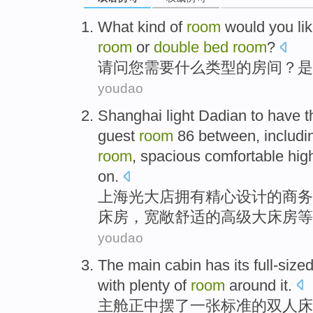
What
kind
of
room
would
you
li
room
or
double
bed
room
?
请问
您
需要
什么
类型
的
房间
？是
youdao
Shanghai
light Dadian
to have t
guest
room
86
between
,
includi
room
,
spacious
comfortable
hig
on.
上海
光大
店拥有精心
设计
的
商务
床
房
，
宽敞
舒适
的
高级
大
床房等
youdao
The main
cabin
has its full-size
with
plenty
of
room
around
it.
主
舱
正中
摆
了一张标准
的
双人床