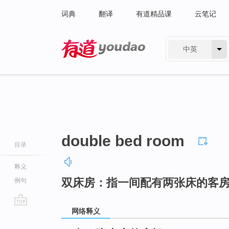
词典
翻译
有道精品课
云笔记
中英
有道 - 网易旗下搜索
double bed room
目录
释义
双床房：指一间配有两张床的客
例句
网络释义
go
top