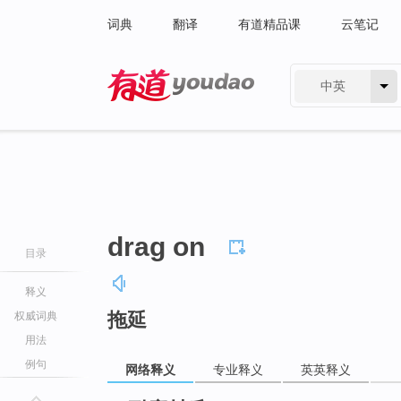
词典
翻译
有道精品课
云笔记
中英
有道 - 网易旗下搜索
drag on
目录
释义
拖延
权威词典
用法
例句
网络释义
专业释义
英英释义