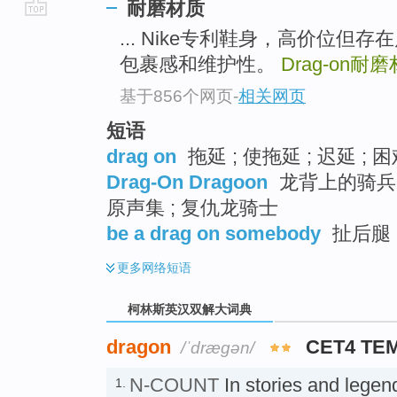
耐磨材质
go
... Nike专利鞋身，高价位
top
包裹感和维护性。
Drag-on
耐磨
基于856个网页
-
相关网页
短语
drag on
拖延 ; 使拖延 ; 迟延 
Drag-On Dragoon
龙背上的骑兵 
原声集 ; 复仇龙骑士
be a drag on somebody
扯后腿
更多
网络短语
柯林斯英汉双解大词典
dragon
CET4 TE
/ˈdræɡən/
N-COUNT
In stories and legen
1.