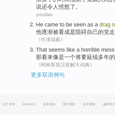
说
还令人愤怒了
。
youdao
He
came
to
be
seen as
a
drag
o
他
逐渐
被
看成
是
阻碍
自己
的
党
走
《牛津词典》
That
seems
like
a
horrible
mess
那
看来
像是
一个
将要
延续
多年
的
《柯林斯英汉双解大词典》
更多双语例句
关于有道
Investors
有道智选
官方博客
技术博客
诚聘英