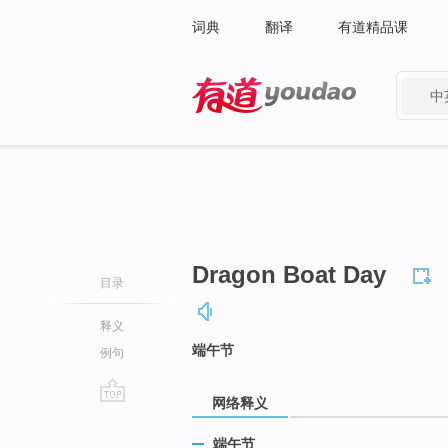
词典
翻译
有道精品课
中
有道 - 网易旗下搜索
Dragon Boat Day
目录
释义
端午节
例句
网络释义
go
top
端午节