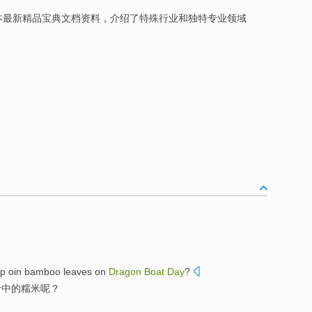
这本最新精品宝典文档资料，介绍了特殊行业和独特专业领域
p oin bamboo leaves
on
Dragon
Boat
Day
?
叶中的
糯米
呢？