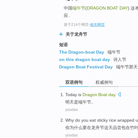
中国
端午节
(
DRAGON BOAT DAY
) 
应..
基于214个网页
-
相关网页
关于龙舟节
短语
The Dragon-boat Day
端午节
on this dragon boat day
诗人节
Dragon Boat Festival Day
端午节那天
双语例句
权威例句
Today
is
Dragon
Boat
day
.
明天
是
端午节
。
youdao
Why do
you
eat
sticky rice
wrapped u
你
为什么
要
在
龙舟节这天品尝包
在
竹
youdao