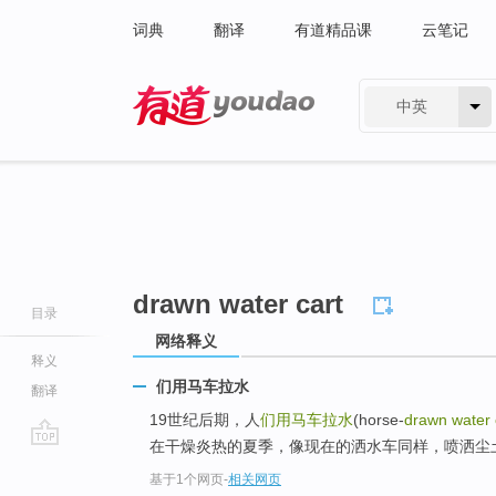
词典
翻译
有道精品课
云笔记
中英
有道 - 网易旗下搜索
drawn water cart
目录
网络释义
释义
们用马车拉水
翻译
19世纪后期，人
们用马车拉水
(horse-
drawn water 
在干燥炎热的夏季，像现在的洒水车同样，喷洒尘
go
基于1个网页
-
相关网页
top