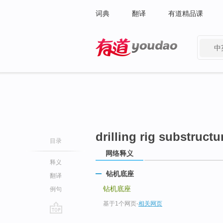
词典
翻译
有道精品课
中
有道 - 网易旗下搜索
drilling rig substructu
目录
网络释义
释义
钻机底座
翻译
钻机底座
例句
基于1个网页
-
相关网页
go