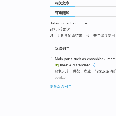
相关文章
top
有道翻译
drilling rig substructure
钻机下部结构
以上为机器翻译结果，长、整句建议使用
双语例句
Main
parts
such
as
crownblock
,
mast
rig
meet
API
standard
.
钻机
天车
、
井架
、
底座
、
转盘
及
游动
youdao
更多双语例句