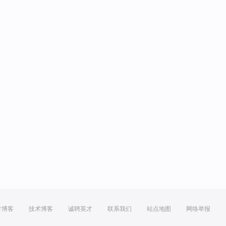
方博客
技术博客
诚聘英才
联系我们
站点地图
网络举报