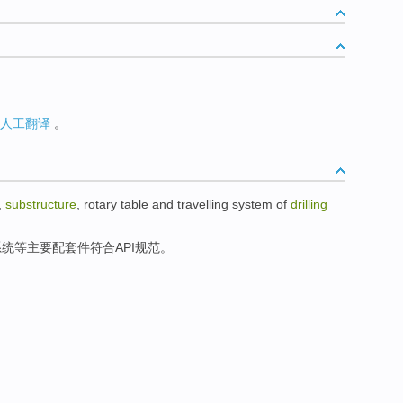
人工翻译
。
,
substructure
,
rotary table
and
travelling
system
of
drilling
系统
等
主要
配套件
符合
API
规范
。