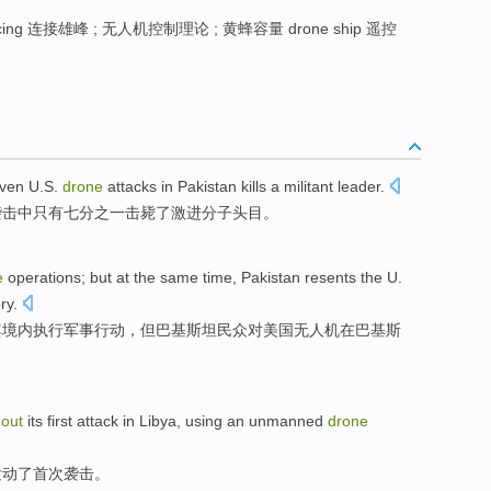
rfacing 连接雄峰 ; 无人机控制理论 ; 黄蜂容量 drone ship 遥控
even
U.S.
drone
attacks
in
Pakistan
kills a
militant
leader.
袭击
中
只有
七分之一击毙
了
激进
分子头目。
e
operations
;
but
at
the same time,
Pakistan
resents
the
U.
ory
.
其
境内
执行
军事
行动
，
但
巴基斯坦民众对
美国
无人机
在
巴基斯
out
its first
attack
in
Libya
,
using
an unmanned
drone
发动了
首次
袭击
。