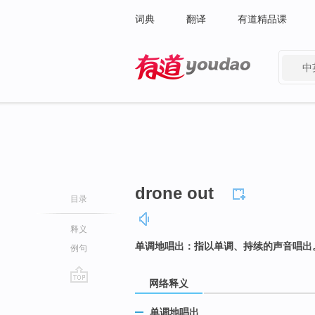
词典
翻译
有道精品课
中
有道 - 网易旗下搜索
drone out
目录
释义
单调地唱出：指以单调、持续的声音唱出
例句
网络释义
go
top
单调地唱出