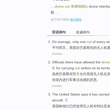
...
drone out
单调地唱出
drone inte
船 ...
基于88个网页
-
相关网页
双语例句
权威例句
On average
,
only
one
out
of
every s
平均
而言，
美国
在
巴基斯坦
的
无人机
youdao
Officials
there have
allowed
the
dron
S. for
carrying
out
strikes
on
its
territ
虽然
巴基斯坦
官方
允许
美国
无人机
在
坦境内
进行
军事活动感到
厌恶
。
youdao
The United States
says
it
has
carried
aircraft
.
美国
称
他们
已经
使用
无人机
对
利比亚