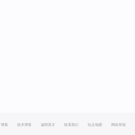
方博客
技术博客
诚聘英才
联系我们
站点地图
网络举报