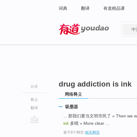
词典
翻译
有道精品课
中
有道 - 网易旗下搜索
drug addiction is ink
目录
网络释义
释义
吸墨器
翻译
... 那我们要当文明市民了 » Then we would li
ink
多晴 » More clear ...
go
基于8个网页
-
相关网页
top