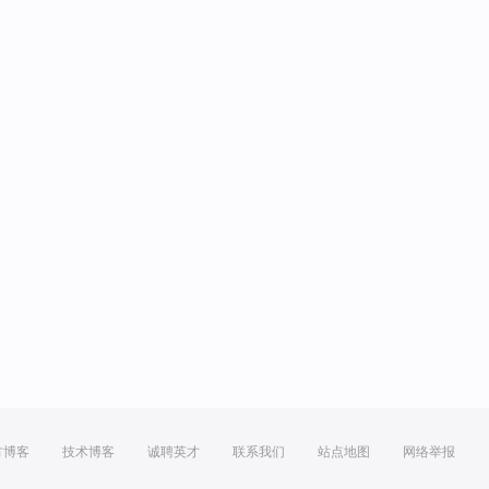
方博客
技术博客
诚聘英才
联系我们
站点地图
网络举报