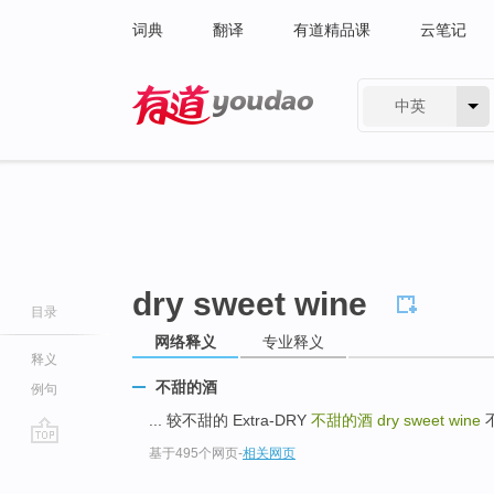
词典
翻译
有道精品课
云笔记
中英
有道 - 网易旗下搜索
dry sweet wine
目录
网络释义
专业释义
释义
不甜的酒
例句
... 较不甜的 Extra-DRY
不甜的酒
dry sweet wine
不
基于495个网页
-
相关网页
go
top