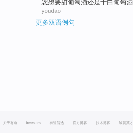
您
想
要
甜
葡萄酒
还是
干白
葡萄酒
youdao
更多双语例句
关于有道
Investors
有道智选
官方博客
技术博客
诚聘英