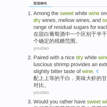
双语例句
Among
the
sweet
white
wine
on
dry
wines
, mellow wines, and
s
range
of
residual
sugars
for eac
在
甜
白
葡萄酒
中
一
个
区别
于半干
个确定
的
残
糖
范围
。
youdao
Paired
with a nice
dry
white
win
luscious shrimp provides an
ext
slightly
bitter
taste
of
wine
.
配
上上等
的
干白
，
美味
大虾
的
甘
对比。
youdao
Would
you
rather
have
sweet
w