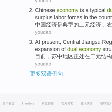
youdao
Chinese
economy
is
a typical
d
surplus
labor forces
in
the count
中国
经济
是
典型
的
二元
经济，
农
youdao
At present
, Central
Jiangsu
Reg
expansion
of
dual
economy
stru
目前
，
苏中
地区
正处在
二元
结构
youdao
更多双语例句
关于有道
Investors
有道智选
官方博客
技术博客
诚聘英