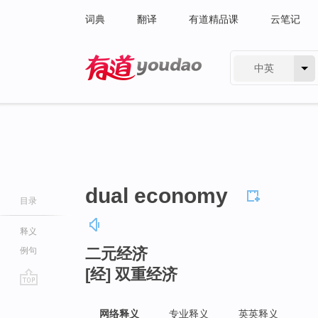
词典
翻译
有道精品课
云笔记
中英
有道 - 网易旗下搜索
dual economy
目录
释义
二元经济
例句
[经] 双重经济
go
top
网络释义
专业释义
英英释义