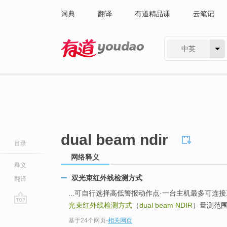
词典
翻译
有道精品课
云笔记
中英
有道 - 网易旗下搜索
dual beam ndir
目录
网络释义
释义
双光束红外线检测方式
翻译
...可自行选择高低警报动作点·一台主机最多可连
光束红外线检测方式
（
dual beam NDIR
）量测范围：0
go
基于24个网页
-
相关网页
top