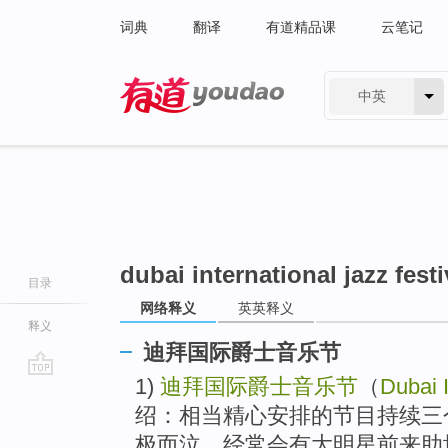
词典
翻译
有道精品课
云笔记
中英
有道 - 网易旗下搜索
dubai international jazz festi
目录
网络释义
英英释义
释义
迪拜国际爵士音乐节
1)
迪拜国际爵士音乐节
（
Dubai I
go
top
绍：相当精心安排的节目持续三
极而泣，经常会有大明星前来助