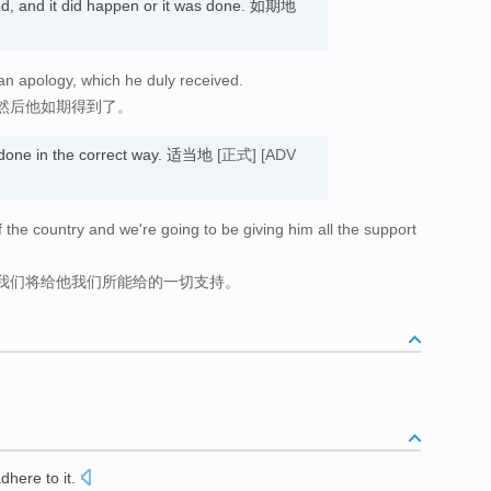
d, and it did happen or it was done. 如期地
an apology, which he duly received.
然后他如期得到了。
s done in the correct way. 适当地
[正式]
[ADV
f the country and we're going to be giving him all the support
我们将给他我们所能给的一切支持。
dhere to
it
.