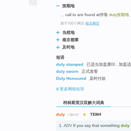
按期地
go
... call to are found at停靠
duly
按期地
top
基于700个网页
-
相关网页
当然地
南京都莱
及时地
短语
duly stamped
已适当加盖厘印 ; 加盖
duly sworn
正式发誓
Duly Honoured
及时付款
更多
网络短语
柯林斯英汉双解大词典
duly
TEM4
/ˈdjuːlɪ/
1.
ADV
If you say that something
duly