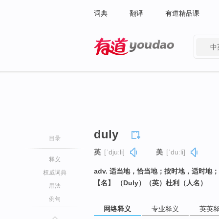
词典
翻译
有道精品课
中
有道 - 网易旗下搜索
duly
目录
英
[ˈdjuːli]
美
[ˈduːli]
释义
adv. 适当地，恰当地；按时地，适时地
权威词典
【名】 （Duly）（英）杜利（人名）
用法
例句
网络释义
专业释义
英英