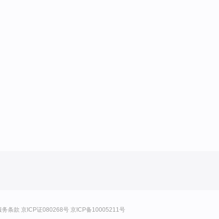
服务条款
京ICP证080268号
京ICP备10005211号