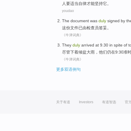
人
要
适当
自律
才能
坚持
它。
youdao
The document
was
duly
signed
by th
这份
文件
已
由检查员
签
妥。
《牛津词典》
They
duly
arrived
at 9.30
in
spite
of
t
尽管
下
着倾盆
大雨，
他们
仍
在
9:30准
《牛津词典》
更多双语例句
关于有道
Investors
有道智选
官