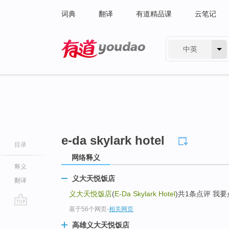
词典
翻译
有道精品课
云笔记
中英
有道 - 网易旗下搜索
e-da skylark hotel
目录
网络释义
释义
义大天悦饭店
翻译
义大天悦饭店
(
E-Da Skylark Hotel
)共1条点评 我
基于56个网页
-
相关网页
go
top
高雄义大天悦饭店