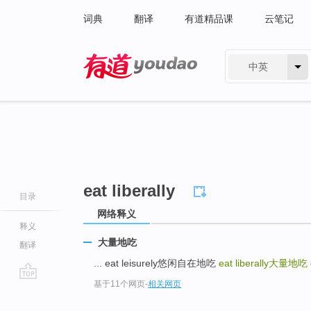
词典
翻译
有道精品课
云笔记
中英
有道 - 网易旗下搜索
eat liberally
目录
网络释义
释义
大量地吃
翻译
... eat leisurely悠闲自在地吃
eat liberally
大量地吃
基于11个网页
-
相关网页
go
top