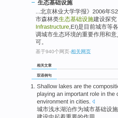
生态基础设施
...北京林业大学学报》2006年
市森林类
生态基础设施
建设探
Infrastructure
,EI)是目前城市
调城市生态环境的重要作用和意
可。
基于940个网页
-
相关网页
相关文章
双语例句
Shallow
lakes
are the
compositi
playing
an
important
role
in
the
environment
in
cities
.
城市浅水
湖泊
作为
城市
基础设施
建设
中
起
着
重要
的
作用
。