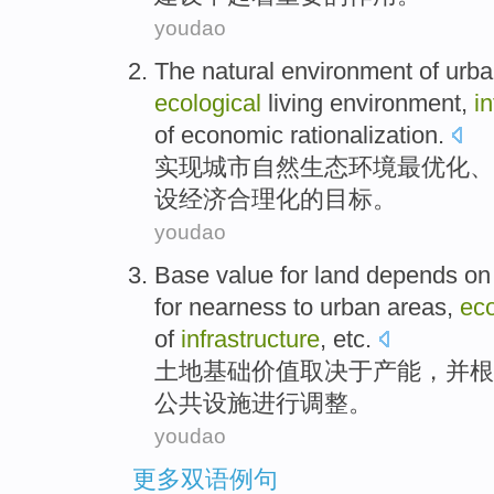
youdao
The
natural
environment
of
urba
ecological
living
environment,
in
of
economic
rationalization
.
实现
城市
自然
生态
环境
最优化、
设
经济
合理化
的
目标
。
youdao
Base
value
for
land
depends on
for
nearness
to
urban
areas,
eco
of
infrastructure
, etc.
土地
基础
价值
取决于
产能
，并根
公共设施进行
调整
。
youdao
更多双语例句