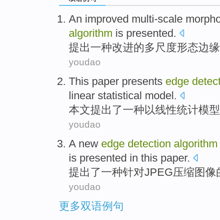
An
improved
multi-scale
morpho
algorithm
is presented
.
提出
一种
改进
的
多尺度
形态
边缘
youdao
This paper
presents
edge
detec
linear
statistical
model
.
本文
提出了
一种
以
线性
统计
模型
youdao
A
new
edge
detection
algorithm
is
presented in this paper
.
提出
了
一
种
针对
JPEG
压缩
图像
youdao
更多双语例句