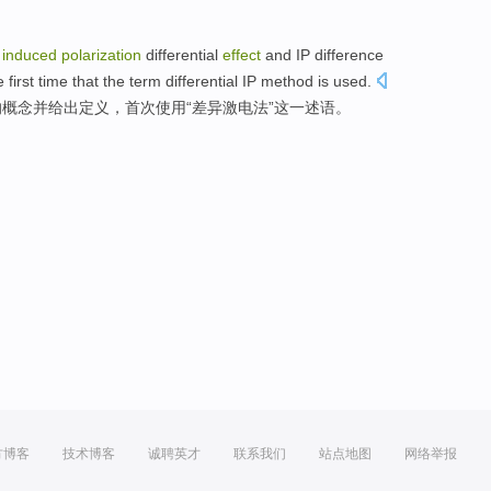
induced
polarization
differential
effect
and
IP
difference
e first time
that the
term
differential
IP method is used.
的
概念
并
给出
定义
，
首次
使用“差异激电法”这一述
语
。
方博客
技术博客
诚聘英才
联系我们
站点地图
网络举报