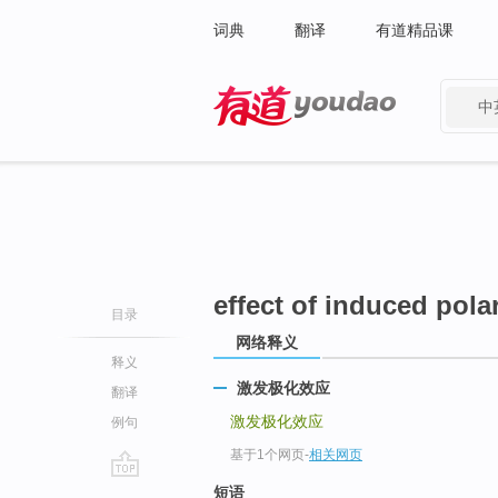
词典
翻译
有道精品课
中
有道 - 网易旗下搜索
effect of induced pola
目录
网络释义
释义
激发极化效应
翻译
激发极化效应
例句
基于1个网页
-
相关网页
go
短语