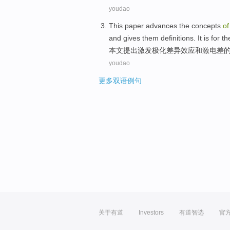
youdao
This paper
advances
the
concepts
of
and
gives them
definitions
. It is
for th
本文
提出
激发
极化
差异
效应
和
激
电
差
youdao
更多双语例句
关于有道
Investors
有道智选
官