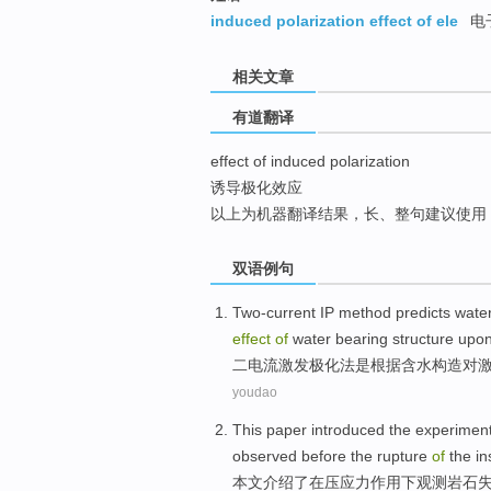
top
induced polarization effect of ele
电
相关文章
有道翻译
effect of induced polarization
诱导极化效应
以上为机器翻译结果，长、整句建议使用
双语例句
Two-current IP
method
predicts
wate
effect
of
water bearing
structure
upo
二电流激发
极化
法
是
根据
含水
构造
对
youdao
This paper
introduced
the
experiment
observed
before
the
rupture
of
the
in
本文
介绍了
在
压
应力
作用
下
观测
岩石