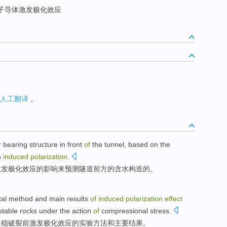
子导体激发极化效应
人工翻译
。
r
bearing
structure
in
front
of
the
tunnel
,
based on
the
n
induced
polarization
.
激发极化
效应
的
影响
来
预测
隧道
前方
的
含水
构造
的。
al
method
and
main
results
of
induced
polarization
effect
stable
rocks
under
the
action
of
compressional
stress
.
失稳
破裂
前
激发
极化
效应
的
实验
方法
和
主要
结果
。