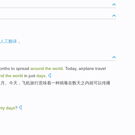
人工翻译
。
onths
to
spread
around
the
world
.
Today
,
airplane
travel
nd
the
world
in
just
days
.
数月
。
今天
，
飞机
旅行
意味着
一种
病毒
在
数天之内
就
可以
传播
hty
days
?