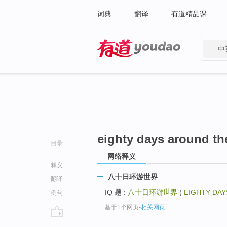
词典
翻译
有道精品课
中
有道 - 网易旗下搜索
eighty days around th
目录
网络释义
释义
八十日环游世界
翻译
IQ 题 :
八十日环游世界
(
EIGHTY DA
例句
基于1个网页
-
相关网页
go