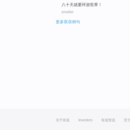
八十
天就要
环游
世界
！
youdao
更多双语例句
关于有道
Investors
有道智选
官