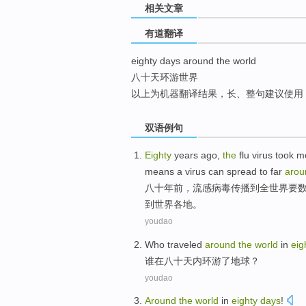
相关文章
top
有道翻译
eighty days around the world
八十天环游世界
以上为机器翻译结果，长、整句建议使用
双语例句
Eighty
years ago
,
the
flu
virus
took m
means
a
virus
can
spread
to
far
arou
八十
年前
，
流感
病毒
传播
到全世界
要
到
世界
各地
。
youdao
Who
traveled
around
the
world
in
eig
谁
在
八十
天内
环游
了
地球
？
youdao
Around
the
world
in
eighty
days
!