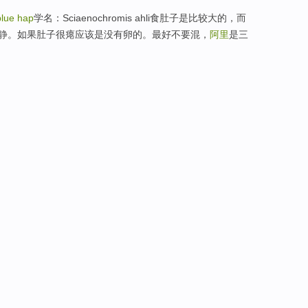
 blue hap
学名：Sciaenochromis ahli食肚子是比较大的，而
静。如果肚子很瘪应该是没有卵的。最好不要混，
阿里
是三