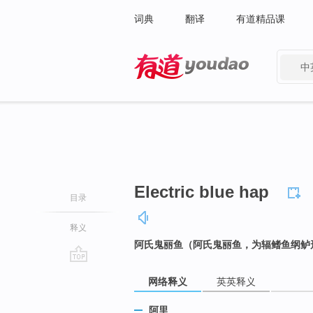
词典
翻译
有道精品课
中
有道 - 网易旗下搜索
Electric blue hap
目录
释义
阿氏鬼丽鱼（阿氏鬼丽鱼，为辐鳍鱼纲鲈
go
网络释义
英英释义
top
阿里