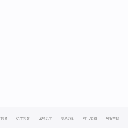
方博客
技术博客
诚聘英才
联系我们
站点地图
网络举报