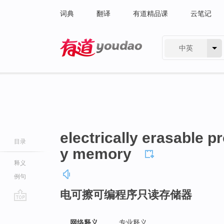
词典
翻译
有道精品课
云笔记
中英
有道 - 网易旗下搜索
electrically erasable 
目录
y memory
释义
例句
电可擦可编程序只读存储器
go
top
网络释义
专业释义