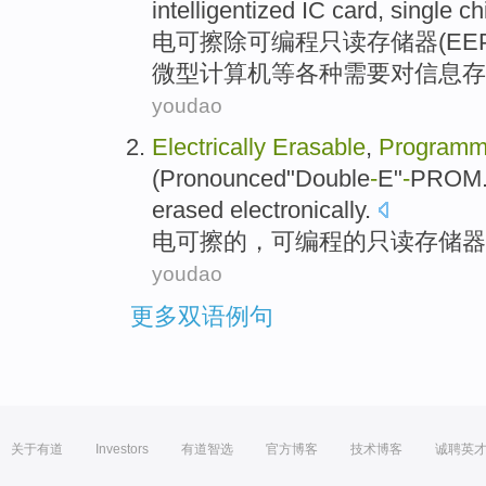
intelligentized
IC
card
, single c
电
可擦除
可编程
只读
存储器
(
EE
微型计算机
等
各种
需要对
信息
存
youdao
Electrically
Erasable
,
Programm
(Pronounced"
Double
-
E
"
-
PROM.
erased electronically.
电
可
擦
的，
可编程
的
只读
存储器
youdao
更多双语例句
关于有道
Investors
有道智选
官方博客
技术博客
诚聘英