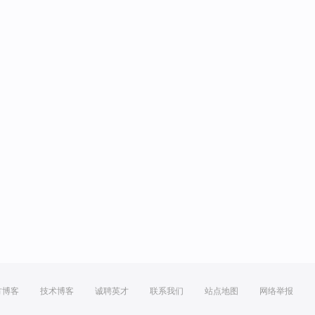
方博客
技术博客
诚聘英才
联系我们
站点地图
网络举报