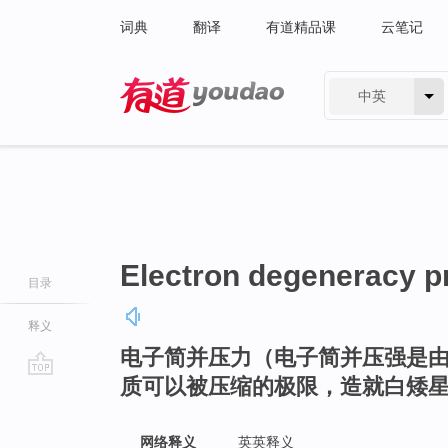
词典
翻译
有道精品课
云笔记
中英
有道 - 网易旗下搜索
Electron degeneracy p
目录
释义
电子简并压力（电子简并压强是
质可以被压缩的极限，造就白矮
go
top
网络释义
英英释义