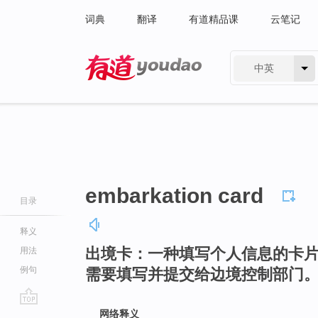
词典
翻译
有道精品课
云笔记
中英
有道 - 网易旗下搜索
embarkation card
目录
释义
出境卡：一种填写个人信息的卡
用法
例句
需要填写并提交给边境控制部门
go
网络释义