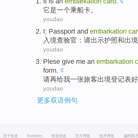
It
is
an
embarkation
card
.
它
是
一个
乘船
卡
。
youdao
I:
Passport
and
embarkation
ca
入境查验官：
请
出示护照
和
出境
youdao
Plese
give
me
an
embarkation
form
.
请再
给
我
一张
旅客出境登记表好
youdao
更多双语例句
关于有道
Investors
有道智选
官方博客
技术博客
诚聘英