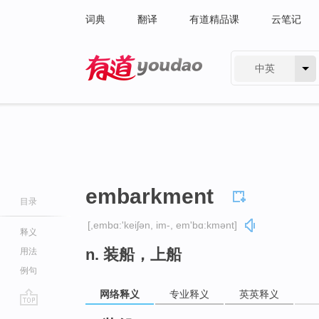
词典
翻译
有道精品课
云笔记
中英
有道 - 网易旗下搜索
embarkment
目录
[,embɑ:'keiʃən, im-, em'bɑ:kmənt]
释义
n. 装船，上船
用法
例句
网络释义
专业释义
英英释义
go