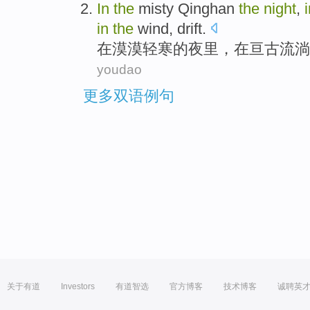
In
the
misty Qinghan
the
night
,
in
the
wind
,
drift
.
在
漠漠
轻寒
的
夜里
，在亘古
流淌
youdao
更多双语例句
关于有道
Investors
有道智选
官方博客
技术博客
诚聘英