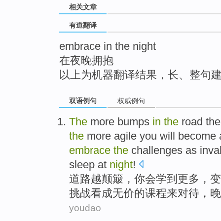
相关文章
top
有道翻译
embrace in the night
在夜晚拥抱
以上为机器翻译结果，长、整句
双语例句
权威例句
The
more
bumps
in
the
road
the
the
more
agile
you will
become
embrace
the
challenges
as inva
sleep
at
night
!
道路
越
颠簸
，
你
会
学到
更多
，
变
挑战
看成
无价的
课程
来对待，晚
youdao