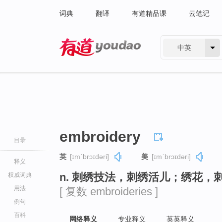
词典
翻译
有道精品课
云笔记
中英
有道 - 网易旗下搜索
embroidery
目录
英
[ɪmˈbrɔɪdəri]
美
[ɪmˈbrɔɪdəri]
释义
n. 刺绣技法，刺绣活儿；绣花
权威词典
用法
[ 复数 embroideries ]
例句
百科
网络释义
专业释义
英英释义