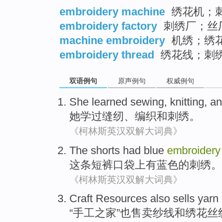
embroidery machine
绣花机；
embroidery factory
刺绣厂；丝
machine embroidery
机绣；绣
embroidery thread
绣花线；刺
双语例句
原声例句
权威例句
She
learned
sewing
,
knitting
,
an
她
学过
缝纫
、
编织
和
刺绣
。
《柯林斯英汉双解大词典》
The
shorts
had
blue
embroidery
这
条短裤
口袋
上
有
蓝色
的
刺绣
。
《柯林斯英汉双解大词典》
Craft Resources
also
sells
yarn
“
手工
之家”
也
售卖
纱线
和
绣花
丝