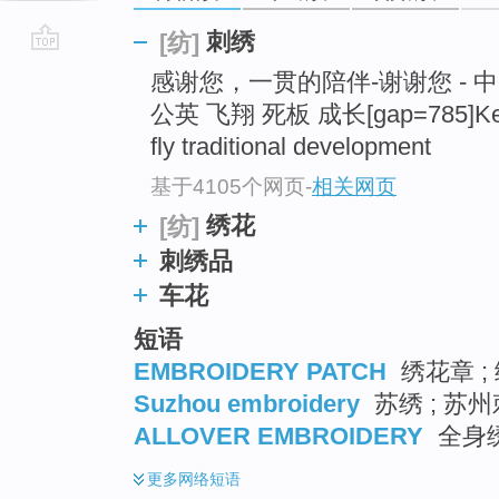
刺绣
[纺]
go
感谢您，一贯的陪伴-谢谢您 - 
top
公英 飞翔 死板 成长[gap=785]Ke
fly traditional development
基于4105个网页
-
相关网页
绣花
[纺]
刺绣品
车花
短语
EMBROIDERY PATCH
绣花章 ;
Suzhou embroidery
苏绣 ; 苏
ALLOVER EMBROIDERY
全身绣
更多
网络短语