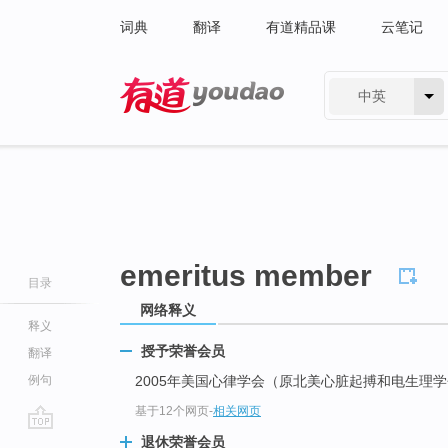
词典
翻译
有道精品课
云笔记
中英
有道 - 网易旗下搜索
emeritus member
目录
网络释义
释义
授予荣誉会员
翻译
例句
2005年美国心律学会（原北美心脏起搏和电生理
基于12个网页
-
相关网页
go
退休荣誉会员