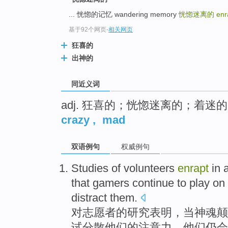
top
... 恍惚的记忆 wandering memory
恍惚迷离的
enr
基于92个网页
-
相关网页
狂喜的
出神的
同近义词
adj. 狂喜的；恍惚迷离的；着迷的
crazy
,
mad
双语例句
权威例句
Studies
of volunteers
enrapt
in 
that
gamers
continue to
play
on
distract
them
.
对
志愿者的
研究
表明
，当
神魂
颠
试
分散他们的注意力，他们
仍
会