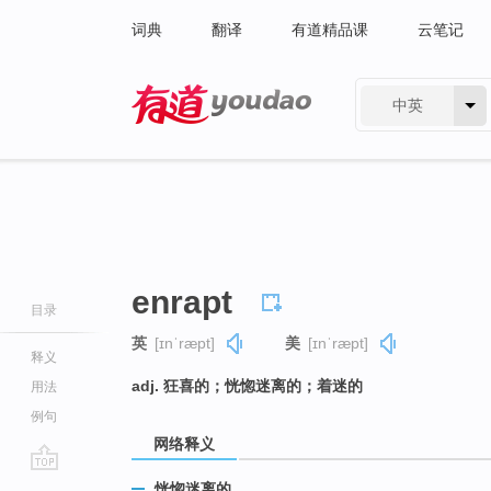
词典
翻译
有道精品课
云笔记
中英
有道 - 网易旗下搜索
enrapt
目录
英
[ɪnˈræpt]
美
[ɪnˈræpt]
释义
adj. 狂喜的；恍惚迷离的；着迷的
用法
例句
网络释义
go
恍惚迷离的