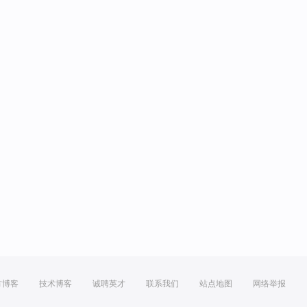
方博客
技术博客
诚聘英才
联系我们
站点地图
网络举报