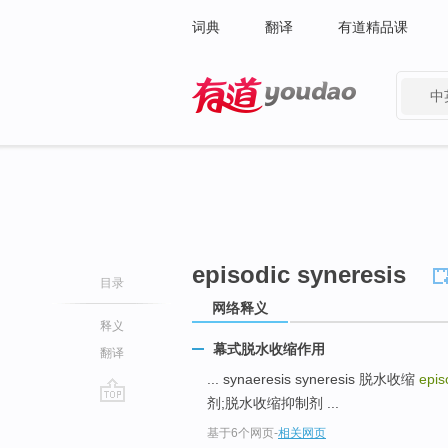
词典
翻译
有道精品课
中
有道 - 网易旗下搜索
episodic syneresis
目录
网络释义
释义
幕式脱水收缩作用
翻译
... synaeresis syneresis 脱水收缩
epis
剂;脱水收缩抑制剂 ...
go
基于6个网页
-
相关网页
top