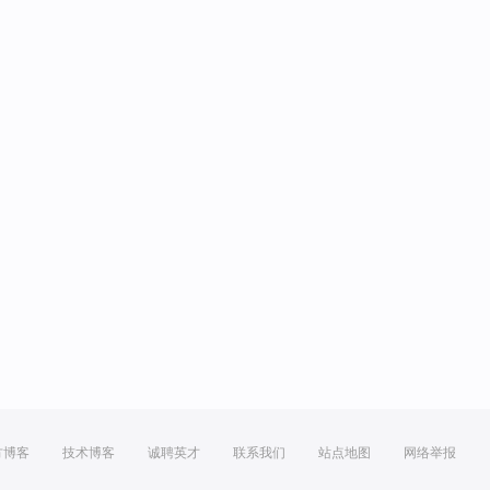
方博客
技术博客
诚聘英才
联系我们
站点地图
网络举报