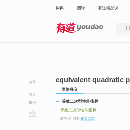
词典
翻译
有道精品课
中
有道 - 网易旗下搜索
equivalent quadratic 
目录
网络释义
释义
等效二次型性能指标
翻译
等效二次型性能指标
基于1个网页
-
相关网页
go
top