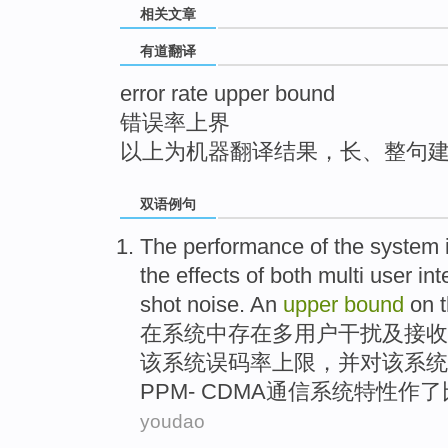
相关文章
top
有道翻译
error rate upper bound
错误率上界
以上为机器翻译结果，长、整句
双语例句
The
performance
of
the
system
the effects
of
both
multi
user
int
shot
noise
.
An
upper
bound
on
t
在
系统
中
存在
多
用户
干扰
及接收
该
系统误码率
上限
，并
对
该系统
PPM- CDMA通信系统特性作
了
youdao