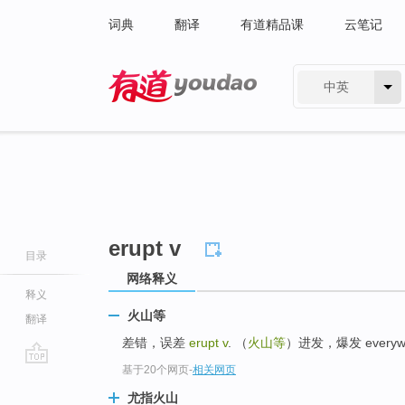
词典
翻译
有道精品课
云笔记
中英
有道 - 网易旗下搜索
erupt v
目录
网络释义
释义
火山等
翻译
差错，误差
erupt v
. （
火山等
）进发，爆发 everywh
基于20个网页
-
相关网页
go
top
尤指火山