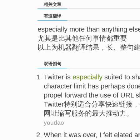
相关文章
top
有道翻译
especially more than anything els
尤其是比其他任何事情都重要
以上为机器翻译结果，长、整句
双语例句
Twitter
is
especially
suited to
sh
character
limit
has
perhaps
don
propel forward the use
of
URL
s
Twitter
特别
适合
分享
快速
链接
，
网址
缩写
服务的最大推动力。
youdao
When it was
over
,
I
felt
elated
a