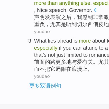
more
than
anything
else
,
especi
,
Nice
speech
,
Governor
.
声明发表演
之后
，
我
感到
非常激
重负
，
尤其是
听到
切尔西
俏皮
地
youdao
What lies
ahead
is
more
about
especially
if
you
can
attune
to a
that
's not
just limited
to
romanc
前面
的路
更多地
与
爱
有关
。
尤其
而
不
把它
局限
在
浪漫上。
youdao
更多双语例句