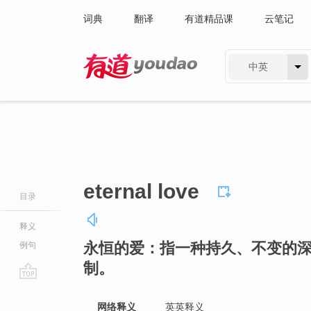
词典
翻译
有道精品课
云笔记
中英
有道 - 网易旗下搜索
eternal love
目录
释义
永恒的爱：指一种持久、不变的
例句
制。
go
top
网络释义
英英释义