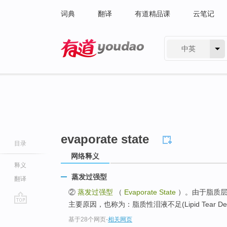
词典
翻译
有道精品课
云笔记
中英
有道 - 网易旗下搜索
evaporate state
目录
网络释义
释义
蒸发过强型
翻译
②
蒸发过强型
（
Evaporate State
）。由于脂质层
主要原因，也称为：脂质性泪液不足(Lipid Tear Defi
go
基于28个网页
-
相关网页
top