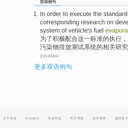
双语例句
In order to
execute
the
standard
corresponding
research on
deve
system
of
vehicle
's
fuel
evapora
为了
积极配合
这一
标准
的
执行
，
污染物
排放
测试
系统
的
相关
研究
youdao
更多双语例句
关于有道
Investors
有道智选
官方博客
技术博客
诚聘英